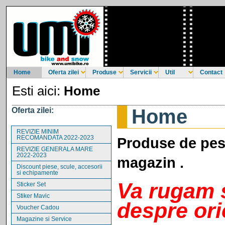
Home
Oferta zilei
Produse
Servicii
Util
Contact
Esti aici:
Home
Home
Oferta zilei:
REVIZIE MINIM
RECOMANDATA 2022-2023
Produse de pest
REVIZIE GENERALA MARE
2022-2023
magazin .
Discount piese, scule, accesorii
si echipamente
Va rugam so
Sticker Set
Stiker Mavic
despre ori
Voucher Cadou
Magazine si Service